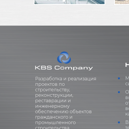
М
Разработка и реализация
с
проектов по
строительству,
О
реконструкции,
в
реставрации и
о
инженерному
в
обеспечению объектов
к
гражданского и
В
промышленного
т
строительства.