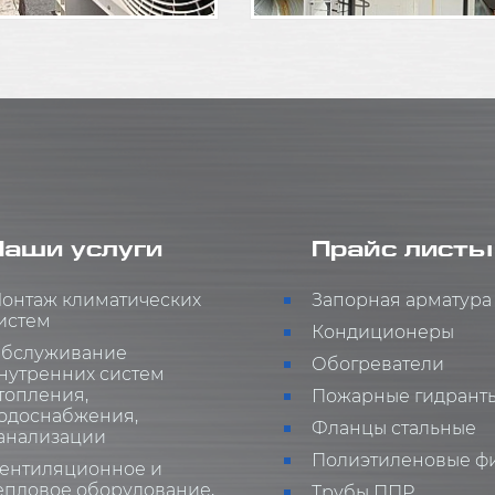
Наши услуги
Прайс листы
онтаж климатических
Запорная арматура
истем
Кондиционеры
бслуживание
Обогреватели
нутренних систем
топления,
Пожарные гидрант
одоснабжения,
Фланцы стальные
анализации
Полиэтиленовые ф
ентиляционное и
епловое оборудование,
Трубы ППР