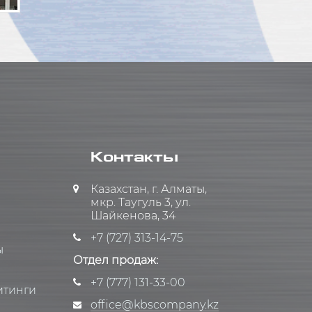
Контакты
Казахстан, г. Алматы,
мкр. Таугуль 3, ул.
Шайкенова, 34
+7 (727) 313-14-75
ы
Отдел продаж:
+7 (777) 131-33-00
итинги
office@kbscompany.kz