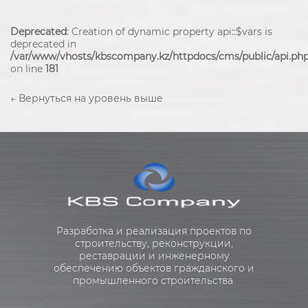
Deprecated
: Creation of dynamic property api::$vars is
deprecated in
/var/www/vhosts/kbscompany.kz/httpdocs/cms/public/api.ph
on line
181
←
Вернуться на уровень выше
Разработка и реализация проектов по
строительству, реконструкции,
реставрации и инженерному
обеспечению объектов гражданского и
промышленного строительства.