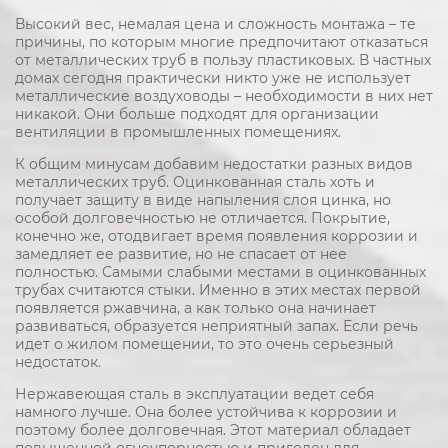
Высокий вес, немалая цена и сложность монтажа – те
причины, по которым многие предпочитают отказаться
от металлических труб в пользу пластиковых. В частных
домах сегодня практически никто уже не использует
металлические воздуховоды – необходимости в них нет
никакой. Они больше подходят для организации
вентиляции в промышленных помещениях.
К общим минусам добавим недостатки разных видов
металлических труб. Оцинкованная сталь хоть и
получает защиту в виде напыления слоя цинка, но
особой долговечностью не отличается. Покрытие,
конечно же, отодвигает время появления коррозии и
замедляет ее развитие, но не спасает от нее
полностью. Самыми слабыми местами в оцинкованных
трубах считаются стыки. Именно в этих местах первой
появляется ржавчина, а как только она начинает
развиваться, образуется неприятный запах. Если речь
идет о жилом помещении, то это очень серьезный
недостаток.
Нержавеющая сталь в эксплуатации ведет себя
намного лучше. Она более устойчива к коррозии и
поэтому более долговечная. Этот материал обладает
повышенной огнеупорностью и пригоден для