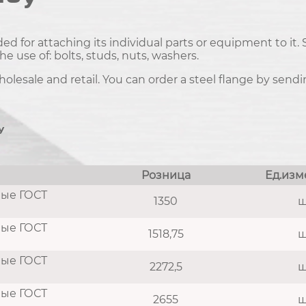
ded for attaching its individual parts or equipment to it
 use of: bolts, studs, nuts, washers.
lesale and retail. You can order a steel flange by sen
y
Розница
Ед.изм
ные ГОСТ
1350
ш
ные ГОСТ
1518,75
ш
ные ГОСТ
2272,5
ш
ные ГОСТ
2655
ш