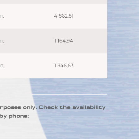
т.
4 862,81
т.
1 164,94
т.
1 346,63
rposes only. Check the availability
by phone: