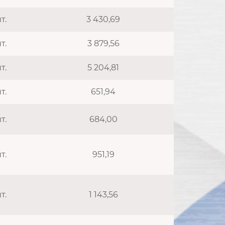
т.
3 430,69
т.
3 879,56
т.
5 204,81
т.
651,94
т.
684,00
т.
951,19
т.
1 143,56