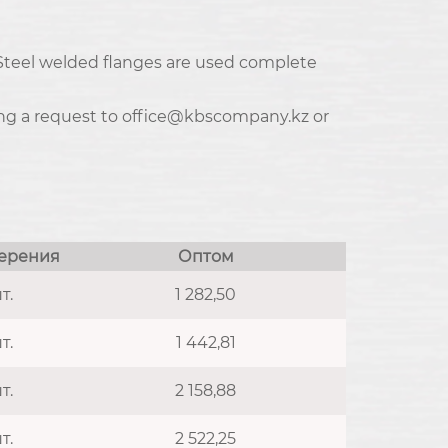
. Steel welded flanges are used complete
ding a request to office@kbscompany.kz or
ерения
Оптом
т.
1 282,50
т.
1 442,81
т.
2 158,88
т.
2 522,25