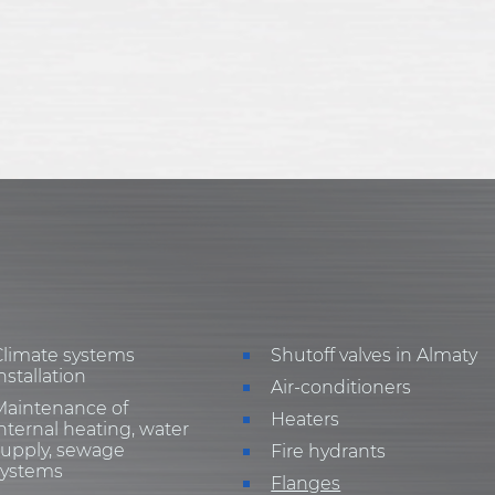
Climate systems
Shutoff valves in Almaty
nstallation
Air-conditioners
Maintenance of
Heaters
nternal heating, water
supply, sewage
Fire hydrants
systems
Flanges