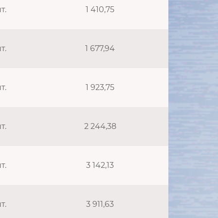
т.
1 410,75
т.
1 677,94
т.
1 923,75
т.
2 244,38
т.
3 142,13
т.
3 911,63