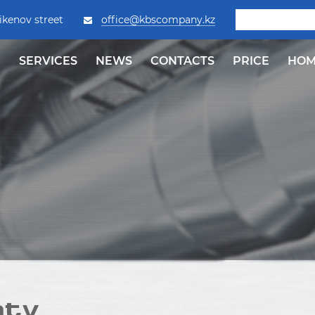
ikenov street
office@kbscompany.kz
SERVICES
NEWS
СONTACTS
PRICE
HOM
aty