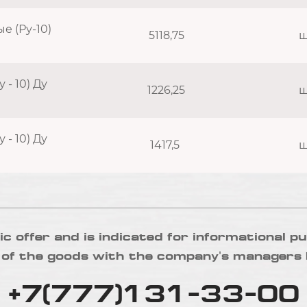
 (Ру-10)
5118,75
ш
- 10) Ду
1226,25
ш
- 10) Ду
1417,5
ш
lic offer and is indicated for informational pu
 of the goods with the company's managers 
+7(777)131-33-00