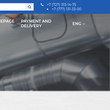
+7 (727) 313-14-75
+7 (777) 131-33-00
EPAGE
PAYMENT AND
ENG
DELIVERY