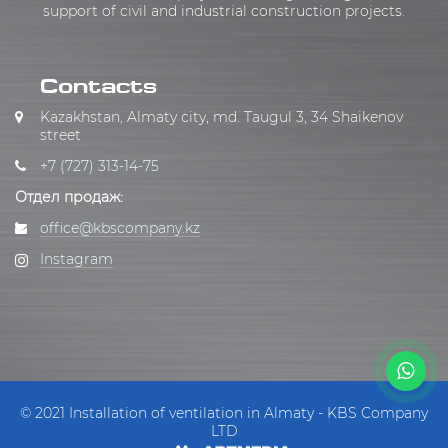
support of civil and industrial construction projects.
Contacts
Kazakhstan, Almaty city, md. Taugul 3, 34 Shaikenov
street
+7 (727) 313-14-75
Отдел продаж:
office@kbscompany.kz
Instagram
© 2021 Installation of ventilation in Almaty - KBS Company
LTD