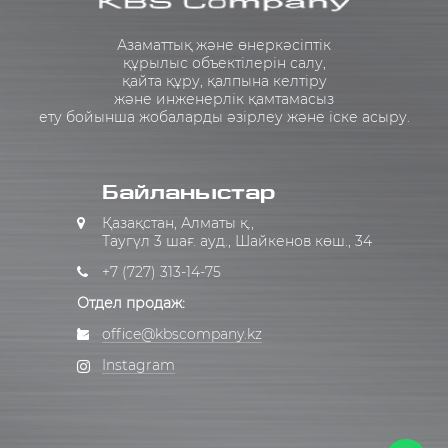
Азаматтық және өнеркәсіптік
құрылыс объектілерін салу,
қайта құру, қалпына келтіру
және инженерлік қамтамасыз
ету бойынша жобаларды әзірлеу және іске асыру.
Байланыстар
Қазақстан, Алматы қ.,
Таугүл 3 шағ. ауд., Шайкенов көш., 34
+7 (727) 313-14-75
Отдел продаж:
office@kbscompany.kz
Instagram