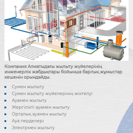
Компания Алматыдағы жылыту жүйелерінің
инженерлік жабдықтары бойынша барлық жұмыстар
кешенін орындайды.
Сумен жылыту
Сумен жылыту жүйелерінің жіктелуі
Ауамен жылыту
Жергілікті ауамен жылыту
Орталық ауамен жылыту
Ауа перделері
Электрмен жылыту