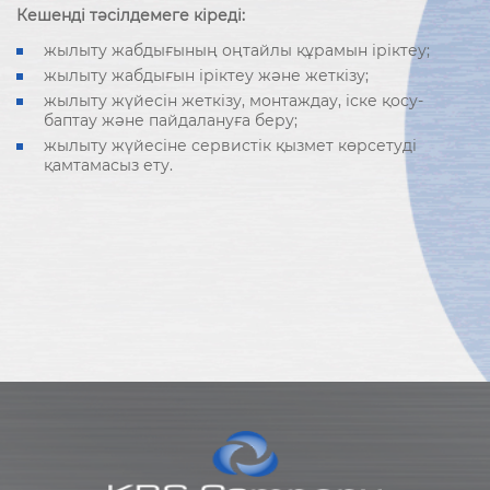
Кешенді тәсілдемеге кіреді:
жылыту жабдығының оңтайлы құрамын іріктеу;
жылыту жабдығын іріктеу және жеткізу;
жылыту жүйесін жеткізу, монтаждау, іске қосу-
баптау және пайдалануға беру;
жылыту жүйесіне сервистік қызмет көрсетуді
қамтамасыз ету.