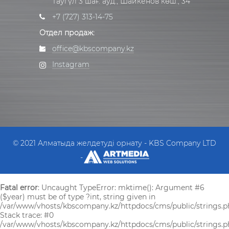
Таугүл 3 шағ. ауд., Шайкенов көш., 34
+7 (727) 313-14-75
Отдел продаж:
office@kbscompany.kz
Instagram
© 2021 Алматыда желдетуді орнату - KBS Company LTD
-
Fatal error
: Uncaught TypeError: mktime(): Argument #6
($year) must be of type ?int, string given in
/var/www/vhosts/kbscompany.kz/httpdocs/cms/public/strings.p
Stack trace: #0
/var/www/vhosts/kbscompany.kz/httpdocs/cms/public/strings.ph