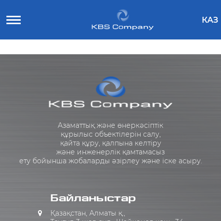
КАЗ
Азаматтық және өнеркәсіптік
құрылыс объектілерін салу,
қайта құру, қалпына келтіру
және инженерлік қамтамасыз
ету бойынша жобаларды әзірлеу және іске асыру.
Байланыстар
Қазақстан, Алматы қ.,