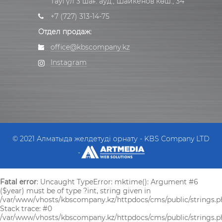
Таугүл 3 шағ. ауд., Шайкенов көш., 34
+7 (727) 313-14-75
Отдел продаж:
office@kbscompany.kz
Instagram
© 2021 Алматыда желдетуді орнату - KBS Company LTD
-
Fatal error
: Uncaught TypeError: mktime(): Argument #6
($year) must be of type ?int, string given in
/var/www/vhosts/kbscompany.kz/httpdocs/cms/public/strings.p
Stack trace: #0
/var/www/vhosts/kbscompany.kz/httpdocs/cms/public/strings.ph