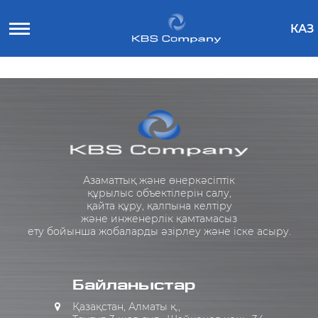
КАЗ
Азаматтық және өнеркәсіптік
құрылыс объектілерін салу,
қайта құру, қалпына келтіру
және инженерлік қамтамасыз
ету бойынша жобаларды әзірлеу және іске асыру.
Байланыстар
Қазақстан, Алматы қ.,