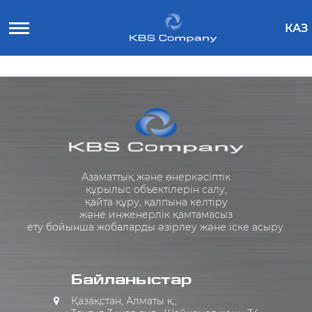
КАЗ
Азаматтық және өнеркәсіптік
құрылыс объектілерін салу,
қайта құру, қалпына келтіру
және инженерлік қамтамасыз
ету бойынша жобаларды әзірлеу және іске асыру.
Байланыстар
Қазақстан, Алматы қ.,