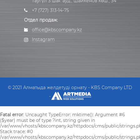
Таугүл 3 шағ. ауд., Шайкенов көш., 34
+7 (727) 313-14-75
Отдел продаж:
office@kbscompany.kz
Instagram
© 2021 Алматыда желдетуді орнату - KBS Company LTD
-
Fatal error
: Uncaught TypeError: mktime(): Argument #6
($year) must be of type ?int, string given in
/var/www/vhosts/kbscompany.kz/httpdocs/cms/public/strings.p
Stack trace: #0
/var/www/vhosts/kbscompany.kz/httpdocs/cms/public/strings.ph